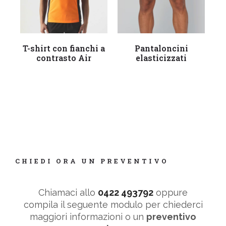
Leggi tutto
Leggi tutto
T-shirt con fianchi a
Pantaloncini
contrasto Air
elasticizzati
CHIEDI ORA UN PREVENTIVO
Chiamaci allo
0422 493792
oppure
compila il seguente modulo per chiederci
maggiori informazioni o un
preventivo