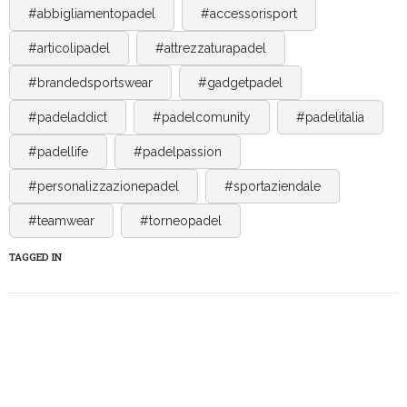
#abbigliamentopadel
#accessorisport
#articolipadel
#attrezzaturapadel
#brandedsportswear
#gadgetpadel
#padeladdict
#padelcomunity
#padelitalia
#padellife
#padelpassion
#personalizzazionepadel
#sportaziendale
#teamwear
#torneopadel
TAGGED IN