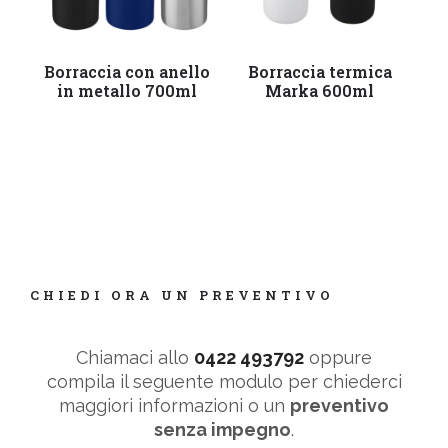
Leggi tutto
Leggi tutto
Borraccia con anello
Borraccia termica
B
in metallo 700ml
Marka 600ml
PE
CHIEDI ORA UN PREVENTIVO
Chiamaci allo
0422 493792
oppure
compila il seguente modulo per chiederci
maggiori informazioni o un
preventivo
senza impegno
.