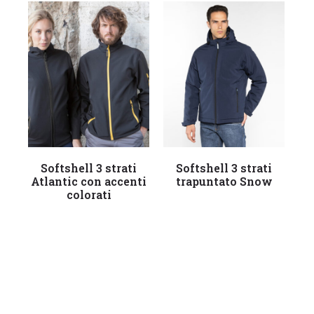
Leggi tutto
Leggi tutto
Softshell 3 strati
Softshell 3 strati
Atlantic con accenti
trapuntato Snow
s
colorati