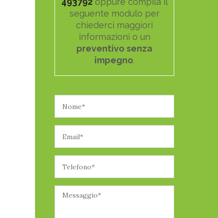
493792
oppure compila il
seguente modulo per
chiederci maggiori
informazioni o un
preventivo senza
impegno
.