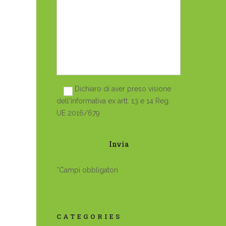
Dichiaro di aver preso visione
dell'informativa ex artt. 13 e 14 Reg.
UE 2016/679
*Campi obbligatori
CATEGORIES