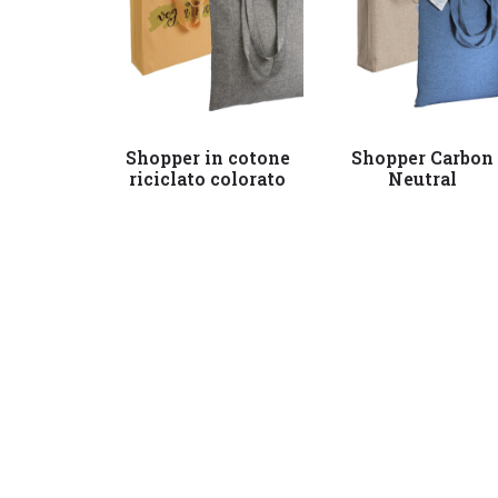
Leggi tutto
Leggi tutto
Shopper in cotone
Shopper Carbon
riciclato colorato
Neutral