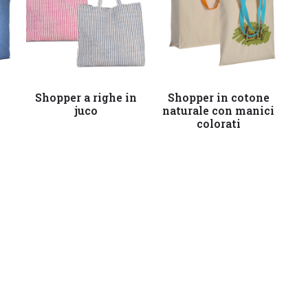
Leggi tutto
Leggi tutto
Shopper a righe in
Shopper in cotone
juco
naturale con manici
colorati